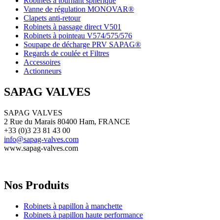
Robinets à tournant sphérique
Vanne de régulation MONOVAR®
Clapets anti-retour
Robinets à passage direct V501
Robinets à pointeau V574/575/576
Soupape de décharge PRV SAPAG®
Regards de coulée et Filtres
Accessoires
Actionneurs
SAPAG VALVES
SAPAG VALVES
2 Rue du Marais 80400 Ham, FRANCE
+33 (0)3 23 81 43 00
info@sapag-valves.com
www.sapag-valves.com
Nos Produits
Robinets à papillon à manchette
Robinets à papillon haute performance