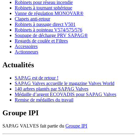
Robinets pour réseau incendie
Robinets à tournant sphérique
Vanne de régulation MONOVAR®
Clapets anti-retour
Robinets à passage direct V501
Robinets à pointeau V574/575/576
Soupape de décharge PRV SAPAG®
Regards de coulée et Filtres
Accessoires
Actionneurs
Actualités
SAPAG est de retour !
SAPAG Valves accueille le magazine Valves World
140 arbres plantés par SAPAG Valves
Médaille d’argent ECOVADIS pour SAPAG Valves
Remise de médailles du travail
Groupe IPI
SAPAG VALVES fait partie du
Groupe IPI