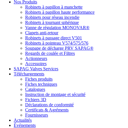
Nos Produits
Robinets à papillon à manchette
Robinets à papillon haute performance
Robinets pour réseau incendie
Robinets à tournant sphérique
Vanne de régulation MONOVAR®
Clapets anti-retour
Robinets à passage direct V501
Robinets à pointeau V574/575/576
Soupape de décharge PRV SAPAG®
Regards de coulée et Filtres
Actionneurs
Accessoires
SAPAG Valves Services
Téléchargements
Fiches produits
Fiches techniques
Catalogues
Instruction de montage et sécurité
Fichiers 3D
Déclarations de conformité
Certificats & Agréments
Fournisseurs
Actualités
Événements