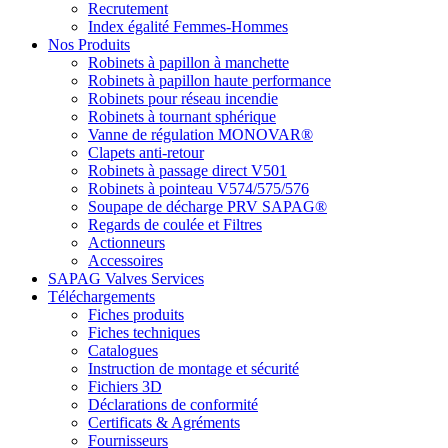
Recrutement
Index égalité Femmes-Hommes
Nos Produits
Robinets à papillon à manchette
Robinets à papillon haute performance
Robinets pour réseau incendie
Robinets à tournant sphérique
Vanne de régulation MONOVAR®
Clapets anti-retour
Robinets à passage direct V501
Robinets à pointeau V574/575/576
Soupape de décharge PRV SAPAG®
Regards de coulée et Filtres
Actionneurs
Accessoires
SAPAG Valves Services
Téléchargements
Fiches produits
Fiches techniques
Catalogues
Instruction de montage et sécurité
Fichiers 3D
Déclarations de conformité
Certificats & Agréments
Fournisseurs