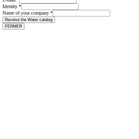
E-
Identity
*
mail
Name of your company
*
Receive the Water catalog
FERMER