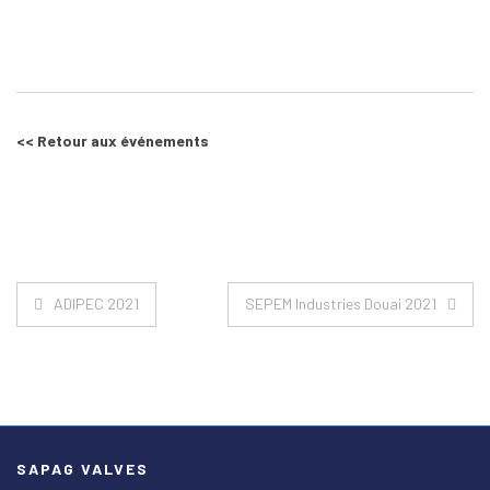
<< Retour aux événements
Navigation
ADIPEC 2021
SEPEM Industries Douai 2021
de
l’article
SAPAG VALVES