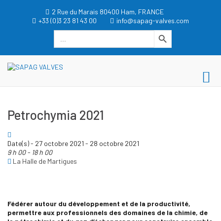
Aller
2 Rue du Marais 80400 Ham, FRANCE
au
+33 (0)3 23 81 43 00
info@sapag-valves.com
contenu
Search Button
Search
for:
dgwt_wcas_search_box
SAPAG VALVES
Me
SAPAG VALVES
pri
po
Petrochymia 2021
mo
Date(s) - 27 octobre 2021 - 28 octobre 2021
9 h 00 - 18 h 00
La Halle de Martigues
Fédérer autour du développement et de la productivité,
permettre aux professionnels des domaines de la chimie, de