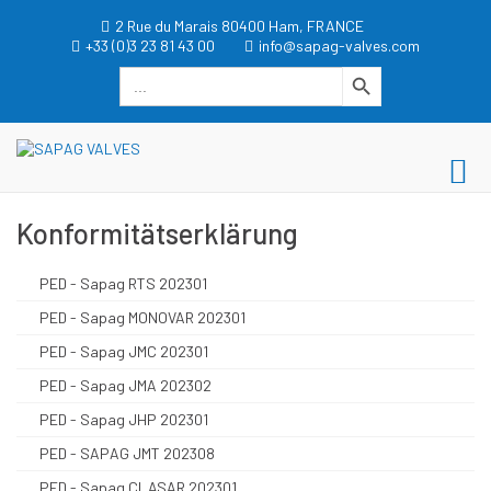
Zum
2 Rue du Marais 80400 Ham, FRANCE
Inhalt
+33 (0)3 23 81 43 00
info@sapag-valves.com
springen
Search Button
Search
for:
dgwt_wcas_search_box
SAPAG VALVES
Pr
SAPAG VALVES
Me
Konformitätserklärung
für
mo
PED - Sapag RTS 202301
Ge
PED - Sapag MONOVAR 202301
PED - Sapag JMC 202301
PED - Sapag JMA 202302
PED - Sapag JHP 202301
PED - SAPAG JMT 202308
PED - Sapag CLASAR 202301