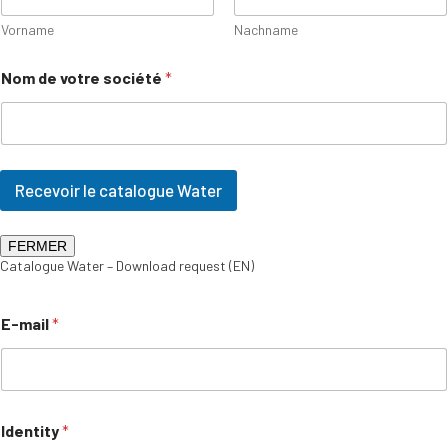
Vorname
Nachname
Nom de votre société
*
Recevoir le catalogue Water
FERMER
Catalogue Water – Download request (EN)
E-mail
*
Identity
*