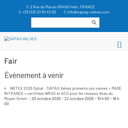
Aller
2 Rue du Marais 80400 Ham, FRANCE
au
+33 (0)3 23 81 43 00
info@sapag-valves.com
contenu
Search Button
Search
for:
dgwt_wcas_search_box
SAPAG VALVES
Me
SAPAG VALVES
pri
Fair
po
mo
Évènement à venir
WETEX 2026 Dubaï : SAPAG Valves présente ses vannes « MADE
IN FRANCE » certifiées WRAS et ACS pour les réseaux d’eau du
Moyen-Orient.
- 20 octobre 2026 - 22 octobre 2026 - 10 h 00 - 18 h
00