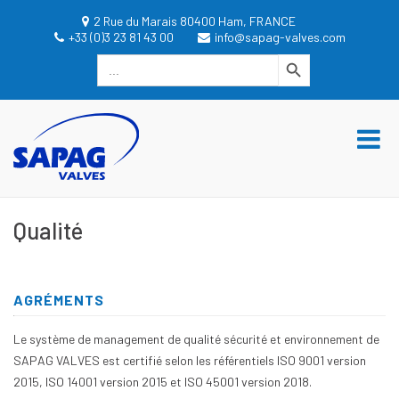
Aller
2 Rue du Marais 80400 Ham, FRANCE
au
+33 (0)3 23 81 43 00
info@sapag-valves.com
contenu
Search Button
Search
for:
dgwt_wcas_search_box
Me
SAPAG VALVES
SAPAG VALVES
pri
pou
mob
Qualité
AGRÉMENTS
Le système de management de qualité sécurité et environnement de
SAPAG VALVES est certifié selon les référentiels ISO 9001 version
2015, ISO 14001 version 2015 et ISO 45001 version 2018.