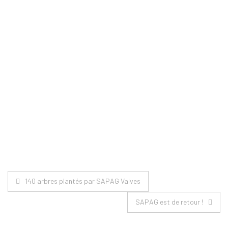
Parution dans “Armaturen Welt”, Juin
2021
Visite de Xavier Bertrand, Président
des Hauts de France
Navigation
140 arbres plantés par SAPAG Valves
de
SAPAG est de retour !
l’article