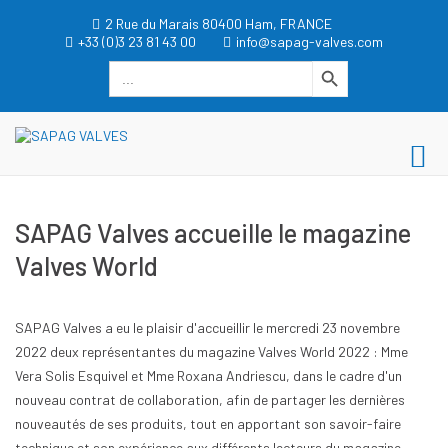
Aller
2 Rue du Marais 80400 Ham, FRANCE
au
+33 (0)3 23 81 43 00
info@sapag-valves.com
contenu
Search Button
Search
for:
dgwt_wcas_search_box
SAPAG VALVES
Me
SAPAG VALVES
pri
po
SAPAG Valves accueille le magazine
mo
Valves World
SAPAG Valves a eu le plaisir d'accueillir le mercredi 23 novembre
2022 deux représentantes du magazine Valves World 2022 : Mme
Vera Solis Esquivel et Mme Roxana Andriescu, dans le cadre d'un
nouveau contrat de collaboration, afin de partager les dernières
nouveautés de ses produits, tout en apportant son savoir-faire
technique et son expérience aux différents lecteurs du magazine