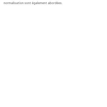
normalisation sont également abordées.
SAPAG est de retour !
140 arbres plantés par SAPAG Valves