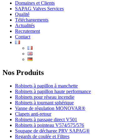
Domaines et Clients
SAPAG Valves Services
Qualité
Téléchargements
Actualités
Recrutement
Contact
Nos Produits
Robinets à papillon à manchette
Robinets à papillon haute performance
Robinets pour réseau incendie
Robinets à tournant sphérique
Vanne de régulation MONOVAR®
Clapets anti-retour
Robinets à passage direct V501
Robinets à pointeau V574/575/576
Soupape de décharge PRV SAPAG®
Regards de coulée et Filtres