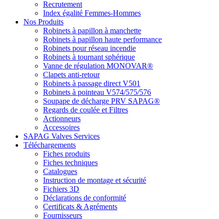
Recrutement
Index égalité Femmes-Hommes
Nos Produits
Robinets à papillon à manchette
Robinets à papillon haute performance
Robinets pour réseau incendie
Robinets à tournant sphérique
Vanne de régulation MONOVAR®
Clapets anti-retour
Robinets à passage direct V501
Robinets à pointeau V574/575/576
Soupape de décharge PRV SAPAG®
Regards de coulée et Filtres
Actionneurs
Accessoires
SAPAG Valves Services
Téléchargements
Fiches produits
Fiches techniques
Catalogues
Instruction de montage et sécurité
Fichiers 3D
Déclarations de conformité
Certificats & Agréments
Fournisseurs