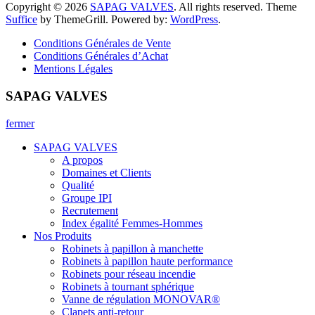
Copyright © 2026
SAPAG VALVES
. All rights reserved. Theme
Suffice
by ThemeGrill. Powered by:
WordPress
.
Conditions Générales de Vente
Conditions Générales d’Achat
Mentions Légales
SAPAG VALVES
fermer
SAPAG VALVES
A propos
Domaines et Clients
Qualité
Groupe IPI
Recrutement
Index égalité Femmes-Hommes
Nos Produits
Robinets à papillon à manchette
Robinets à papillon haute performance
Robinets pour réseau incendie
Robinets à tournant sphérique
Vanne de régulation MONOVAR®
Clapets anti-retour