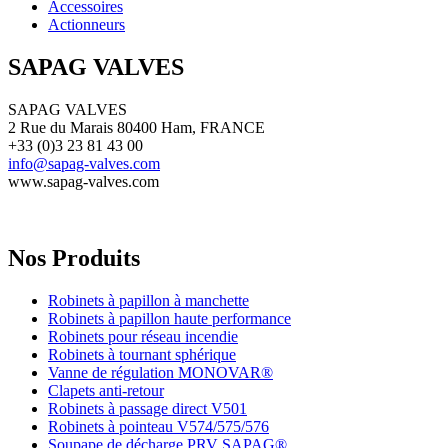
Accessoires
Actionneurs
SAPAG VALVES
SAPAG VALVES
2 Rue du Marais 80400 Ham, FRANCE
+33 (0)3 23 81 43 00
info@sapag-valves.com
www.sapag-valves.com
Nos Produits
Robinets à papillon à manchette
Robinets à papillon haute performance
Robinets pour réseau incendie
Robinets à tournant sphérique
Vanne de régulation MONOVAR®
Clapets anti-retour
Robinets à passage direct V501
Robinets à pointeau V574/575/576
Soupape de décharge PRV SAPAG®