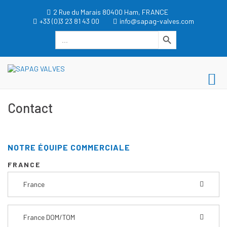
Aller
2 Rue du Marais 80400 Ham, FRANCE
au
+33 (0)3 23 81 43 00
info@sapag-valves.com
contenu
Search Button
Search
for:
dgwt_wcas_search_box
SAPAG VALVES
Me
SAPAG VALVES
pri
Contact
po
mo
NOTRE ÉQUIPE COMMERCIALE
FRANCE
France
France DOM/TOM