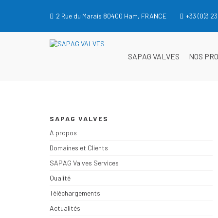
Aller
au
2 Rue du Marais 80400 Ham, FRANCE
+33 (0)3 23
contenu
SAPAG VALVES
SAPAG VALVES
SAPAG VALVES
NOS PR
SAPAG VALVES
A propos
Domaines et Clients
SAPAG Valves Services
Qualité
Téléchargements
Actualités