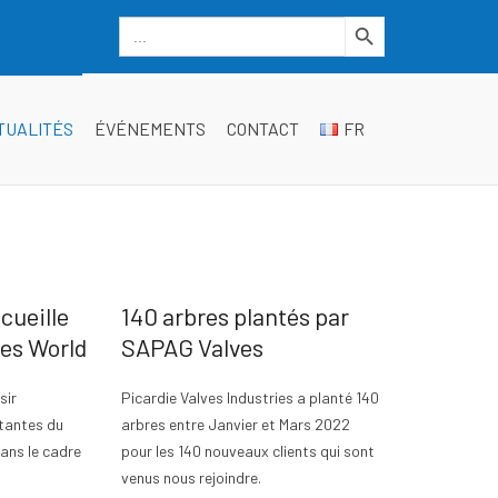
Search Button
Search
for:
dgwt_wcas_search_box
TUALITÉS
ÉVÉNEMENTS
CONTACT
FR
cueille
140 arbres plantés par
ves World
SAPAG Valves
sir
Picardie Valves Industries a planté 140
ntantes du
arbres entre Janvier et Mars 2022
ans le cadre
pour les 140 nouveaux clients qui sont
venus nous rejoindre.