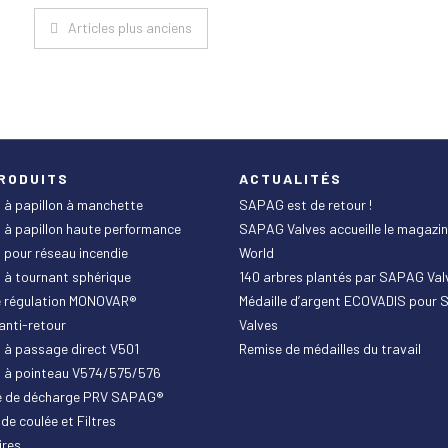
Navigation
Articles plus anciens
des
articles
RODUITS
ACTUALITÉS
 à papillon à manchette
SAPAG est de retour !
 à papillon haute performance
SAPAG Valves accueille le magazin
 pour réseau incendie
World
 à tournant sphérique
140 arbres plantés par SAPAG Val
e régulation MONOVAR®
Médaille d’argent ECOVADIS pour
anti-retour
Valves
 à passage direct V501
Remise de médailles du travail
s à pointeau V574/575/576
 de décharge PRV SAPAG®
de coulée et Filtres
ires