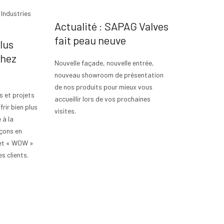
Actualité : SAPAG Valves
fait peau neuve
lus
chez
Nouvelle façade, nouvelle entrée,
nouveau showroom de présentation
de nos produits pour mieux vous
 et projets
accueillir lors de vos prochaines
rir bien plus
visites.
 à la
rçons en
fet « WOW »
s clients.