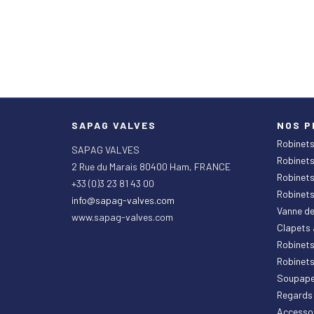
SAPAG VALVES
NOS P
Robinets
SAPAG VALVES
Robinets
2 Rue du Marais 80400 Ham, FRANCE
Robinets
+33 (0)3 23 81 43 00
Robinets
info@sapag-valves.com
Vanne d
www.sapag-valves.com
Clapets 
Robinets
Robinet
Soupape
Regards 
Accesso