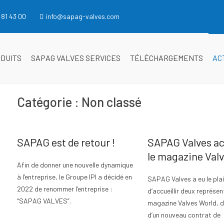
 81 43 00
info@sapag-valves.com
ODUITS
SAPAG VALVES SERVICES
TÉLÉCHARGEMENTS
AC
Catégorie :
Non classé
SAPAG est de retour !
SAPAG Valves ac
le magazine Val
Afin de donner une nouvelle dynamique
à l’entreprise, le Groupe IPI a décidé en
SAPAG Valves a eu le plai
2022 de renommer l’entreprise :
d’accueillir deux représe
“SAPAG VALVES”.
magazine Valves World, d
d’un nouveau contrat de